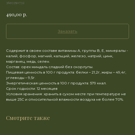
3693350732
р.
490,00
Заказать
Содержит в своем составе витамины А, группы В, Е, минералы -
калий, фосфор, магний, кальций, железо, натрий, цинк,
марганец, медь, селен.
Состав: орех миндаль сладкий без скорлупы.
Пищевая ценность в 100 г продукта: белки – 21,2г, жиры – 49,4г,
углеводы – 9,5г.
Энергетическая ценность в 100 г продукта: 579 ккал.
Срок годности: 12 месяцев
Условия хранения: хранить в сухом месте при температуре не
выше 25C и относительной влажности воздуха не более 70%.
Смотрите также