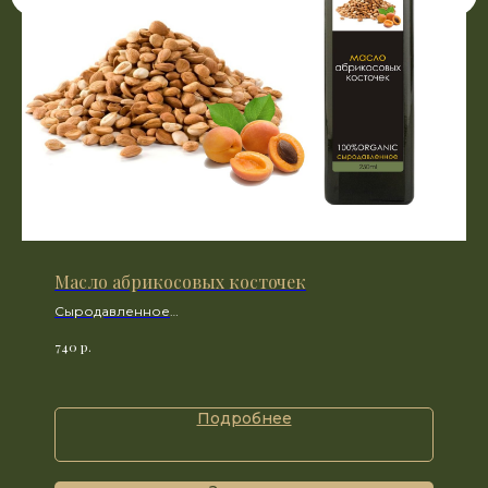
Масло абрикосовых косточек
Сыродавленное
100% натуральное
р.
740
Подробнее