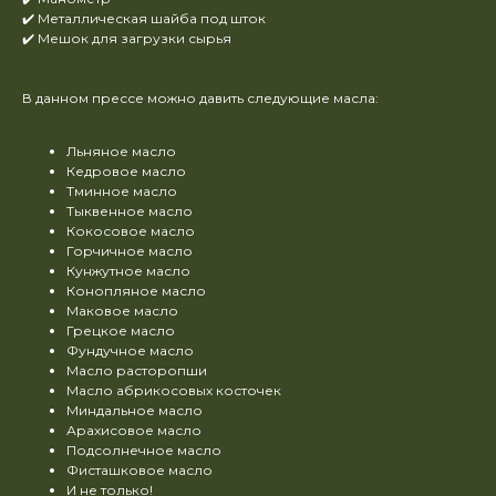
✔️ Металлическая шайба под шток
✔️ Мешок для загрузки сырья
В данном прессе можно давить следующие масла:
Льняное масло
Кедровое масло
Тминное масло
Тыквенное масло
Кокосовое масло
Горчичное масло
Кунжутное масло
Конопляное масло
Маковое масло
Грецкое масло
Фундучное масло
Масло расторопши
Масло абрикосовых косточек
Миндальное масло
Арахисовое масло
Подсолнечное масло
Фисташковое масло
И не только!